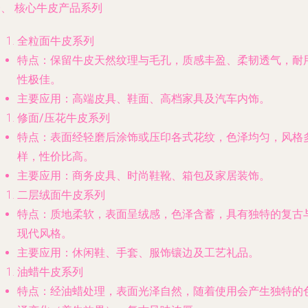
、 核心牛皮产品系列
全粒面牛皮系列
特点
：保留牛皮天然纹理与毛孔，质感丰盈、柔韧透气，耐
性极佳。
主要应用
：高端皮具、鞋面、高档家具及汽车内饰。
修面/压花牛皮系列
特点
：表面经轻磨后涂饰或压印各式花纹，色泽均匀，风格
样，性价比高。
主要应用
：商务皮具、时尚鞋靴、箱包及家居装饰。
二层绒面牛皮系列
特点
：质地柔软，表面呈绒感，色泽含蓄，具有独特的复古
现代风格。
主要应用
：休闲鞋、手套、服饰镶边及工艺礼品。
油蜡牛皮系列
特点
：经油蜡处理，表面光泽自然，随着使用会产生独特的