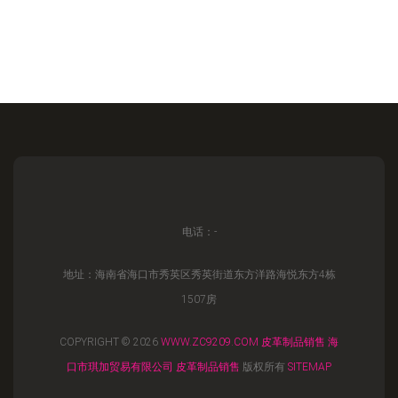
电话：-
地址：海南省海口市秀英区秀英街道东方洋路海悦东方4栋
1507房
COPYRIGHT © 2026
WWW.ZC9209.COM
皮革制品销售
海
口市琪加贸易有限公司
皮革制品销售
版权所有
SITEMAP