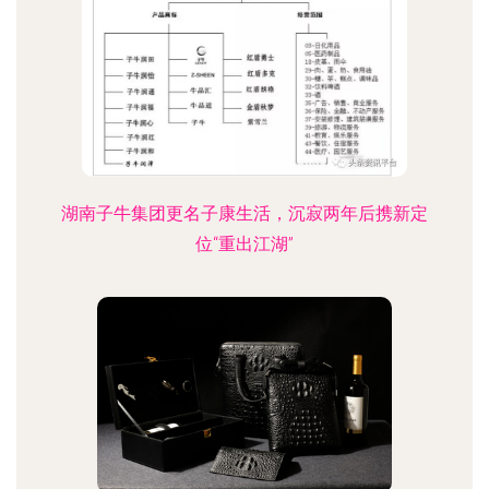
湖南子牛集团更名子康生活，沉寂两年后携新定
位“重出江湖”