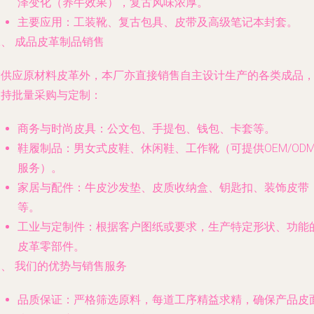
泽变化（养牛效果），复古风味浓厚。
主要应用
：工装靴、复古包具、皮带及高级笔记本封套。
、 成品皮革制品销售
除供应原材料皮革外，本厂亦直接销售自主设计生产的各类成品
支持批量采购与定制：
商务与时尚皮具
：公文包、手提包、钱包、卡套等。
鞋履制品
：男女式皮鞋、休闲鞋、工作靴（可提供OEM/OD
服务）。
家居与配件
：牛皮沙发垫、皮质收纳盒、钥匙扣、装饰皮带
等。
工业与定制件
：根据客户图纸或要求，生产特定形状、功能
皮革零部件。
三、 我们的优势与销售服务
品质保证
：严格筛选原料，每道工序精益求精，确保产品皮