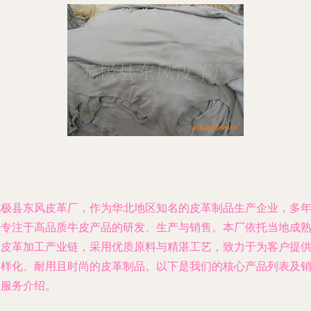
无极县东风皮革厂，作为华北地区知名的皮革制品生产企业，多
来专注于高品质牛皮产品的研发、生产与销售。本厂依托当地成
的皮革加工产业链，采用优质原料与精湛工艺，致力于为客户提
多样化、耐用且时尚的皮革制品。以下是我们的核心产品列表及
售服务介绍。